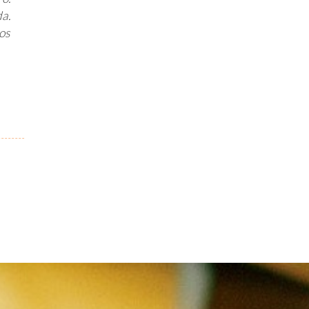
da.
os