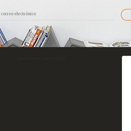
[arrow_twitter_feed id='5323']