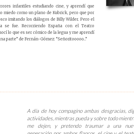
rrores infantiles estudiando cine, y aprendí que
to miedo como un plano de Kubrick, pero que por
co imitando los diálogos de Billy Wilder. Pero el
nca se fue. Recorriendo España con el Teatro
nocí lo que es ser cómico de la legua y me aprendí
guna parte” de Fernán-Gómez: “Señoritooooo…”
A día de hoy compagino ambas desgracias, dig
actividades, mientras pueda y sobre todo mientr
me dejen, y pretendo traumar a una nue
generación por ambos flancos, el cine y el teatr