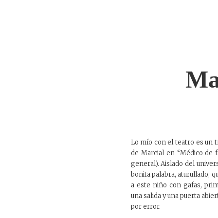
Ma
Lo mío con el teatro es un t
de Marcial en “Médico de fa
general). Aislado del univer
bonita palabra, aturullado, q
a este niño con gafas, pri
una salida y una puerta abi
por error.