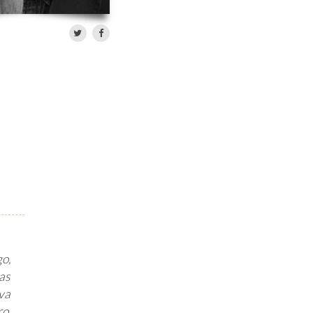
o,
as
va
o.