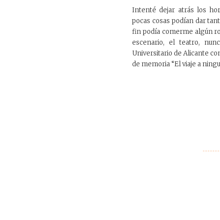
Intenté dejar atrás los ho
pocas cosas podían dar tan
fin podía comerme algún ros
escenario, el teatro, nu
Universitario de Alicante co
de memoria “El viaje a nin