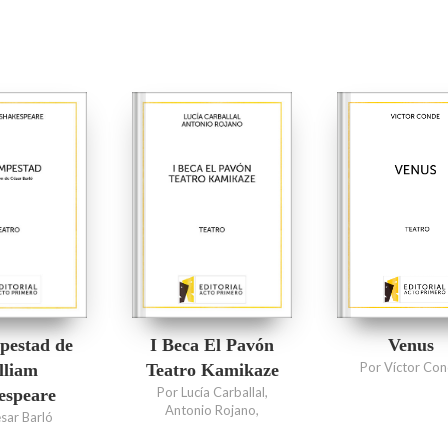
Venus
pestad de
I Beca El Pavón
Por Víctor Co
lliam
Teatro Kamikaze
Por Lucía Carballal,
espeare
Antonio Rojano,
sar Barló