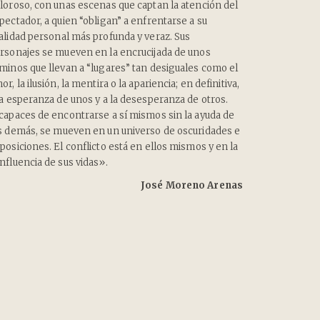
loroso, con unas escenas que captan la atención del
pectador, a quien “obligan” a enfrentarse a su
alidad personal más profunda y veraz. Sus
rsonajes se mueven en la encrucijada de unos
minos que llevan a “lugares” tan desiguales como el
or, la ilusión, la mentira o la apariencia; en definitiva,
la esperanza de unos y a la desesperanza de otros.
capaces de encontrarse a sí mismos sin la ayuda de
s demás, se mueven en un universo de oscuridades e
posiciones. El conflicto está en ellos mismos y en la
nfluencia de sus vidas».
José Moreno Arenas