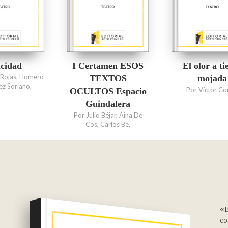
El olor a ti
I Certamen ESOS
icidad
a Rojas, Homero
mojada
TEXTOS
ez Soriano,
Por Víctor C
OCULTOS Espacio
Guindalera
Por Julio Béjar, Aina De
Cos, Carlos Be,
«
co