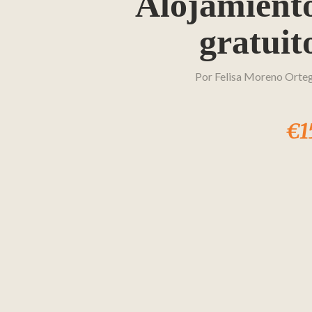
Alojamient
gratuit
Por
Felisa Moreno Orte
€1