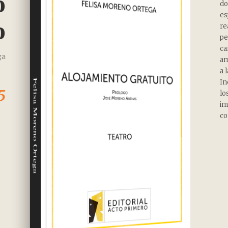
o
do
es
o
re
pe
ca
ga
am
a 
Felisa Moreno Ortega
In
5
lo
im
co