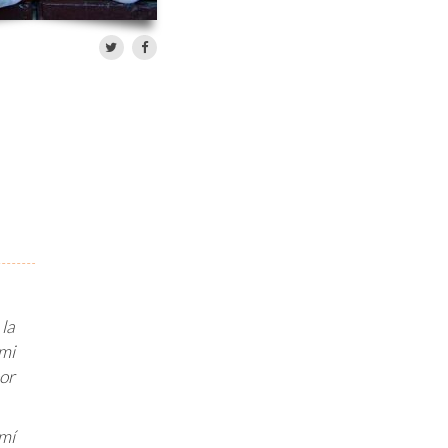
la
mi
or
mí