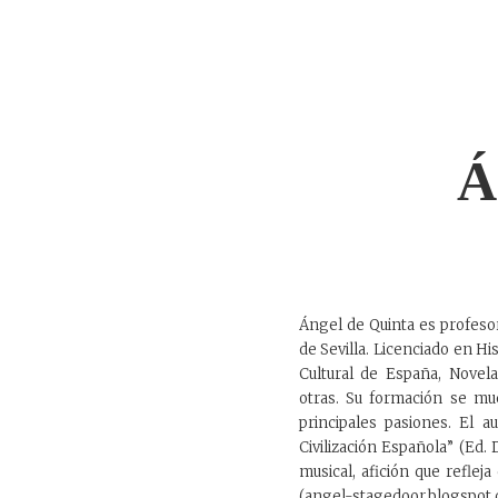
Á
Ángel de Quinta es profeso
de Sevilla. Licenciado en His
Cultural de España, Novel
otras. Su formación se muev
principales pasiones. El a
Civilización Española” (Ed.
musical, afición que refle
(angel-stagedoor.blogspo