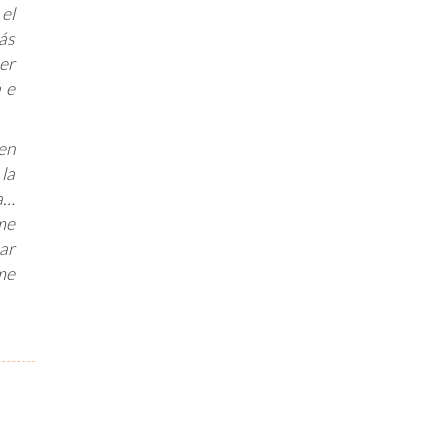
el
más
er
 e
en
la
a…
me
ar
me