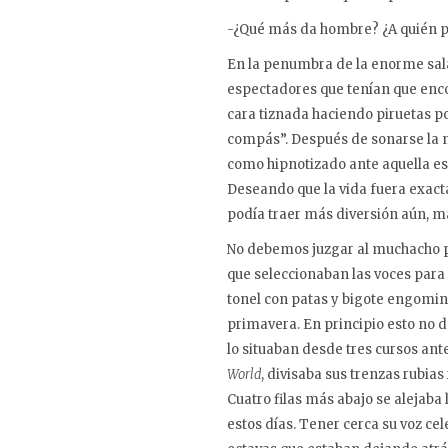
-¿Qué más da hombre? ¿A quién pu
En la penumbra de la enorme sala
espectadores que tenían que enco
cara tiznada haciendo piruetas po
compás”. Después de sonarse la nar
como hipnotizado ante aquella es
Deseando que la vida fuera exacta
podía traer más diversión aún, m
No debemos juzgar al muchacho po
que seleccionaban las voces para 
tonel con patas y bigote engomina
primavera. En principio esto no d
lo situaban desde tres cursos ant
World
, divisaba sus trenzas rubia
Cuatro filas más abajo se alejaba 
estos días. Tener cerca su voz cele