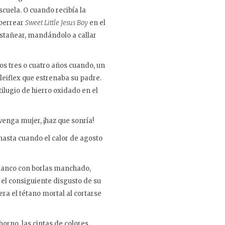
cuela. O cuando recibía la
 berrear
Sweet Little Jesus Boy
en el
estañear, mandándolo a callar
s tres o cuatro años cuando, un
leiflex que estrenaba su padre.
tilugio de hierro oxidado en el
venga mujer, ¡haz que sonría!
 hasta cuando el calor de agosto
 blanco con borlas manchado,
 el consiguiente disgusto de su
ra el tétano mortal al cortarse
 horno, las cintas de colores