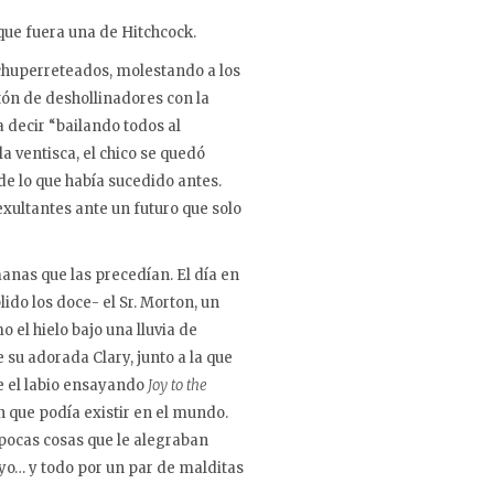
que fuera una de Hitchcock.
chuperreteados, molestando a los
tón de deshollinadores con la
 decir “bailando todos al
la ventisca, el chico se quedó
e lo que había sucedido antes.
exultantes ante un futuro que solo
anas que las precedían. El día en
ido los doce- el Sr. Morton, un
el hielo bajo una lluvia de
su adorada Clary, junto a la que
re el labio ensayando
Joy to the
n que podía existir en el mundo.
s pocas cosas que le alegraban
 suyo… y todo por un par de malditas