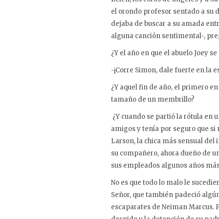
el orondo profesor sentado a su d
dejaba de buscar a su amada entr
alguna canción sentimental-, pre
¿Y el año en que el abuelo Joey s
-¡Corre Simon, dale fuerte en la 
¿Y aquel fin de año, el primero en
tamaño de un membrillo?
¿Y cuando se partió la rótula en 
amigos y tenía por seguro que si 
Larson, la chica más sensual del i
su compañero, ahora dueño de uno
sus empleados algunos años más t
No es que todo lo malo le sucedie
Señor, que también padeció algún 
escaparates de Neiman Marcus. Pe