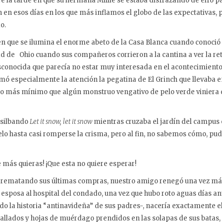
e la tarde en que su hermana Millie se estaba disfrazando de elfo par
n en esos días en los que más inflamos el globo de las expectativas
o.
n que se ilumina el enorme abeto de la Casa Blanca cuando conoció a
 de Ohio cuando sus compañeros corrieron a la cantina a ver la ret
sconocida que parecía no estar muy interesada en el acontecimient
amó especialmente la atención la pegatina de El Grinch que llevaba en
ía lo más mínimo que algún monstruo vengativo de pelo verde viniera 
 silbando
Let it snow, let it snow
mientras cruzaba el jardín del campus 
lo hasta casi romperse la crisma, pero al fin, no sabemos cómo, pudo
 más quieras! ¡Que esta no quiere esperar!
e rematando sus últimas compras, nuestro amigo renegó una vez más
 esposa al hospital del condado, una vez que hubo roto aguas días ant
cado la historia “antinavideña” de sus padres-, nacería exactamente 
allados y hojas de muérdago prendidos en las solapas de sus batas