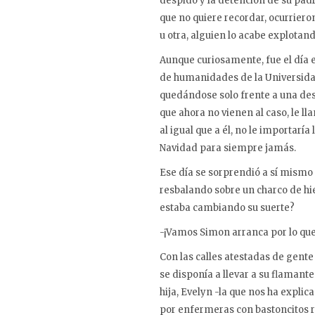
despido y la detención de su padr
que no quiere recordar, ocurriero
u otra, alguien lo acabe explotand
Aunque curiosamente, fue el día e
de humanidades de la Universidad
quedándose solo frente a una de
que ahora no vienen al caso, le ll
al igual que a él, no le importar
Navidad para siempre jamás.
Ese día se sorprendió a sí mismo
resbalando sobre un charco de hie
estaba cambiando su suerte?
-¡Vamos Simon arranca por lo que
Con las calles atestadas de gent
se disponía a llevar a su flamante
hija, Evelyn -la que nos ha expli
por enfermeras con bastoncitos r