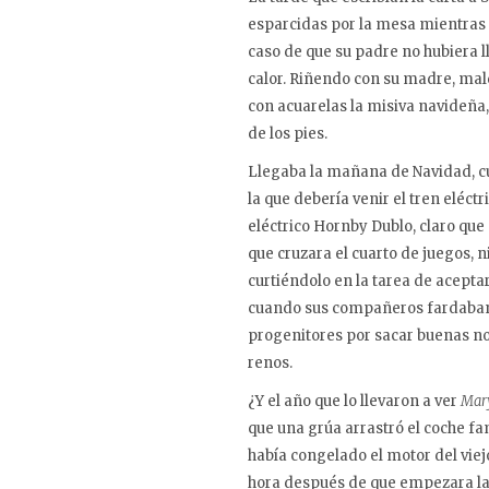
esparcidas por la mesa mientras e
caso de que su padre no hubiera l
calor. Riñendo con su madre, mald
con acuarelas la misiva navideña,
de los pies.
Llegaba la mañana de Navidad, cua
la que debería venir el tren eléc
eléctrico Hornby Dublo, claro que
que cruzara el cuarto de juegos, 
curtiéndolo en la tarea de acepta
cuando sus compañeros fardaban 
progenitores por sacar buenas not
renos.
¿Y el año que lo llevaron a ver
Mar
que una grúa arrastró el coche fam
había congelado el motor del viejo
hora después de que empezara la