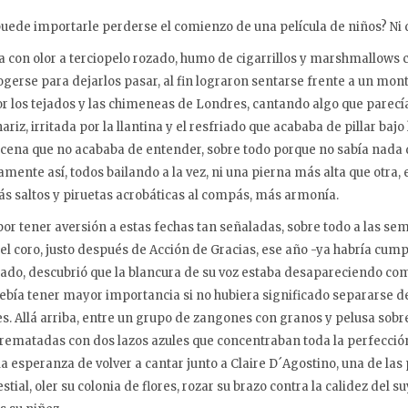
ede importarle perderse el comienzo de una película de niños? Ni 
 con olor a terciopelo rozado, humo de cigarrillos y marshmallows 
gerse para dejarlos pasar, al fin lograron sentarse frente a un mon
r los tejados y las chimeneas de Londres, cantando algo que parecía
iz, irritada por la llantina y el resfriado que acababa de pillar bajo 
cena que no acababa de entender, sobre todo porque no sabía nada d
mente así, todos bailando a la vez, ni una pierna más alta que otra, 
ás saltos y piruetas acrobáticas al compás, más armonía.
r tener aversión a estas fechas tan señaladas, sobre todo a las sem
el coro, justo después de Acción de Gracias, ese año -ya habría cumpl
do, descubrió que la blancura de su voz estaba desapareciendo como 
ebía tener mayor importancia si no hubiera significado separarse de 
es. Allá arriba, entre un grupo de zangones con granos y pelusa sob
s rematadas con dos lazos azules que concentraban toda la perfecció
la esperanza de volver a cantar junto a Claire D´Agostino, una de la
stial, oler su colonia de flores, rozar su brazo contra la calidez del