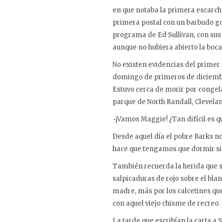
en que notaba la primera escarcha
primera postal con un barbudo go
programa de Ed Sullivan, con sus
aunque no hubiera abierto la boca
No existen evidencias del primer
domingo de primeros de diciembre,
Estuvo cerca de morir por congelac
parque de North Randall, Cleveland
-¡Vamos Maggie! ¿Tan difícil es q
Desde aquel día el pobre Barks no
hace que tengamos que dormir si
También recuerda la herida que se 
salpicaduras de rojo sobre el bla
madre, más por los calcetines que
con aquel viejo chisme de recreo.
La tarde que escribían la carta a S