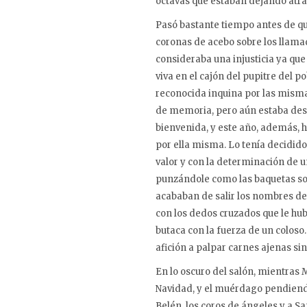
octavas que estaban dejando atrá
Pasó bastante tiempo antes de que
coronas de acebo sobre los llamad
consideraba una injusticia ya qu
viva en el cajón del pupitre del 
reconocida inquina por las mismas
de memoria, pero aún estaba dese
bienvenida, y este año, además, 
por ella misma. Lo tenía decidido
valor y con la determinación de un
punzándole como las baquetas so
acababan de salir los nombres de
con los dedos cruzados que le hu
butaca con la fuerza de un coloso.
afición a palpar carnes ajenas 
En lo oscuro del salón, mientras
Navidad, y el muérdago pendiendo s
Belén, los coros de ángeles y a S