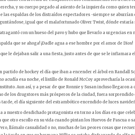
erecha, y su cuerpo pegado al asiento de la izquierda como quien te
e las espaldas de los distraídos espectadores -siempre se aburría
guntándose, igual que el malafortunado Oliver Twist, dónde estaría 
e atragantó con un hueso del pavo y hubo que llevarlo a urgencias e
espalda que se ahoga! ¡Dadle agua a ese hombre por el amor de Dios!
 que le dejaban salir a una fiesta, justo antes de que se le inflamara 
un partido de hockey el día que iban a encender el árbol en Randall
no acudía esa noche, el listillo de Ronald McCoy aprovecharía la ocas
nstituto. Aun así, y a pesar de que Ronnie y Susan incluso llegaron a
 de los drugstores más prósperos de la ciudad, fuera sorprendido 
arde, el día siguiente del estrambótico encendido de luces navideña
ra a nuestro desdichado protagonista en torno a los días en que cel
que otro escollo en su vida cuando pintan los Huevos de Pascua o sac
ro, llámalo casualidad o no, muchas de las peores cosas que recue