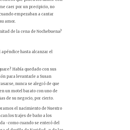
me caer por un precipicio, no
n cuando empezaban a cantar
su amor.
n mitad de la cena de Nochebuena?
el apéndice hasta alcanzar el
 Square? Había quedado con sus
ión para levantarle a Susan
 casarse, nunca se alegró de que
en un motel barato con uno de
s de su negocio, por cierto.
ebramos el nacimiento de Nuestro
an los trajes de baño a los
rda -como cuando se enteró del