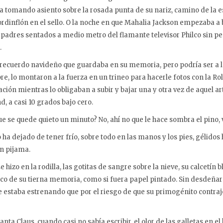
 tomando asiento sobre la rosada punta de su nariz, camino de la es
rdinflón en el sello. O la noche en que Mahalia Jackson empezaba a
 padres sentados a medio metro del flamante televisor Philco sin p
.
 recuerdo navideño que guardaba en su memoria, pero podría ser a lo
 lo montaron a la fuerza en un trineo para hacerle fotos con la Rol
ión mientras lo obligaban a subir y bajar una y otra vez de aquel ar
, a casi 10 grados bajo cero.
ue se quede quieto un minuto? No, ahí no que le hace sombra el pino, 
 ha dejado de tener frío, sobre todo en las manos y los pies, gélidos
n pijama.
hizo en la rodilla, las gotitas de sangre sobre la nieve, su calcetín
nco de su tierna memoria, como si fuera papel pintado. Sin desdeñar
 estaba estrenando que por el riesgo de que su primogénito contraje
anta Claus, cuando casi no sabía escribir, el olor de las galletas en el