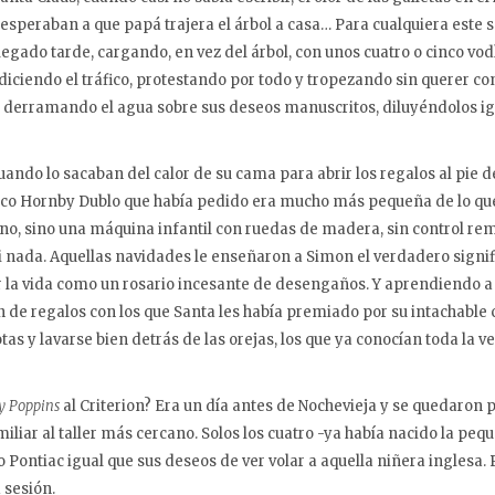
speraban a que papá trajera el árbol a casa… Para cualquiera este s
legado tarde, cargando, en vez del árbol, con unos cuatro o cinco vod
iciendo el tráfico, protestando por todo y tropezando sin querer c
 derramando el agua sobre sus deseos manuscritos, diluyéndolos igua
ndo lo sacaban del calor de su cama para abrir los regalos al pie de
trico Hornby Dublo que había pedido era mucho más pequeña de lo que
 no, sino una máquina infantil con ruedas de madera, sin control rem
ni nada. Aquellas navidades le enseñaron a Simon el verdadero signi
r la vida como un rosario incesante de desengaños. Y aprendiendo a 
de regalos con los que Santa les había premiado por su intachable
as y lavarse bien detrás de las orejas, los que ya conocían toda la 
y Poppins
al Criterion? Era un día antes de Nochevieja y se quedaron
iliar al taller más cercano. Solos los cuatro -ya había nacido la pequ
 Pontiac igual que sus deseos de ver volar a aquella niñera inglesa. P
 sesión.