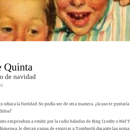
e Quinta
o de navidad
022
s odiara la Navidad. No podía ser de otra manera. ¿Acaso te gustarí
didos?
anto empezaban a emitir por la radio baladas de Bing Crosby o Mel
 chimenea, le dieran ganas de emigrar a Tombuctú durante las sema