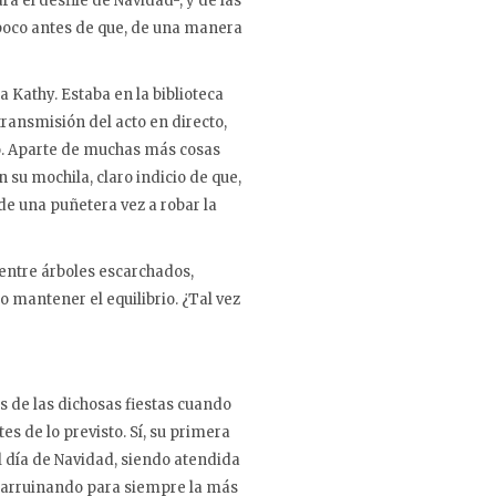
a el desfile de Navidad-, y de las
, poco antes de que, de una manera
 Kathy. Estaba en la biblioteca
ransmisión del acto en directo,
o. Aparte de muchas más cosas
 su mochila, claro indicio de que,
de una puñetera vez a robar la
entre árboles escarchados,
 mantener el equilibrio. ¿Tal vez
 de las dichosas fiestas cuando
es de lo previsto. Sí, su primera
el día de Navidad, siendo atendida
, arruinando para siempre la más