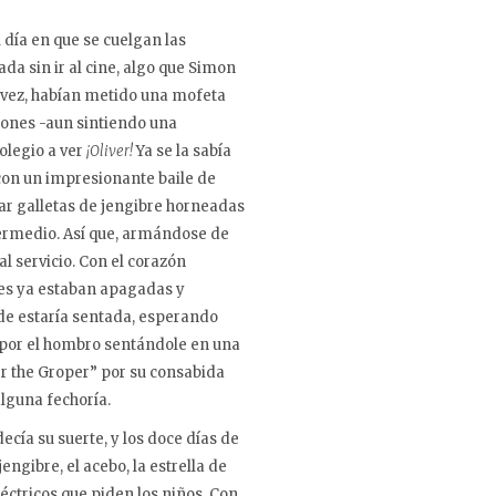
 día en que se cuelgan las
da sin ir al cine, algo que Simon
a vez, habían metido una mofeta
ciones -aun sintiendo una
olegio a ver
¡Oliver!
Ya se la sabía
 con un impresionante baile de
ar galletas de jengibre horneadas
ntermedio. Así que, armándose de
al servicio. Con el corazón
ces ya estaban apagadas y
nde estaría sentada, esperando
 por el hombro sentándole en una
per the Groper” por su consabida
lguna fechoría.
cía su suerte, y los doce días de
ngibre, el acebo, la estrella de
éctricos que piden los niños. Con