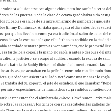
s su niñez.
 volviera a ilusionarse con alguna chica, pero fue también cerca del
ores de las puertas. Toda la clase de octavo grado había sido castiga
e los culpables eran los de siempre, un grupo de gamberros que, est
pobre Jimmy Dominczyk. Ansiaba que llegara el día antes de las vaca
- porque los llevaban, como ya era tradición, al salón de actos del c
oso de ver la escena en la que el huérfano es recibido en la ciudad
había acordado sentarse junto a Gwen Saunders, que le prometió llev
, esa tarde iba a cogerle la mano, no sabía si antes o después del i
 valiente justiciero, se escapó al auditorio usando la excusa de salir 
bre la batería de Buddy Rich, entró disimuladamente cuando las lu
 los artistas que actuaban en la película. Buscando con disimulo dó
biera guardado un asiento a su lado, notó como una manaza lo cogía
 Se trataba del Sr. Roperth, el jefe de estudios, al que llamaban “Ro
sin permiso, especialmente de muchachos sorprendidos cometiendo a
 Mark Lester entonaba el almibarado
¿Where is love?
Simon Barks malde
obre las cabezas, y los trineos con sus cascabeles, las galletas de je
anta Claus con la reata de estúpidos renos confundiendo los trenes el