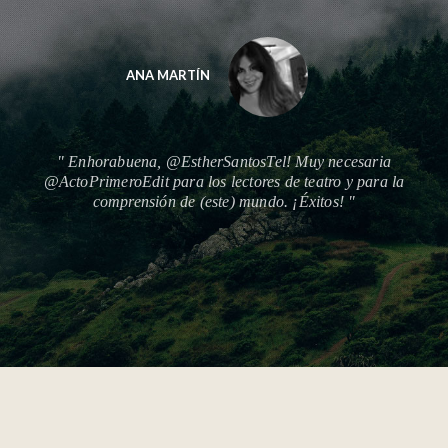
LUCÍA
aria
" Cómo se agradecería en esta editorial @ActoPrimeroEd
ara la
texto de #elJurado de @LuisFelipe_BV con @avanti_te
???????? https://www.editorialactoprimero.com/ "