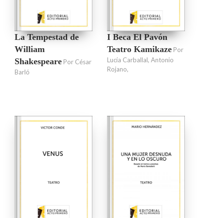
La Tempestad de
I Beca El Pavón
William
Teatro Kamikaze
Por
Lucía Carballal, Antonio
Shakespeare
Por César
Rojano,
Barló