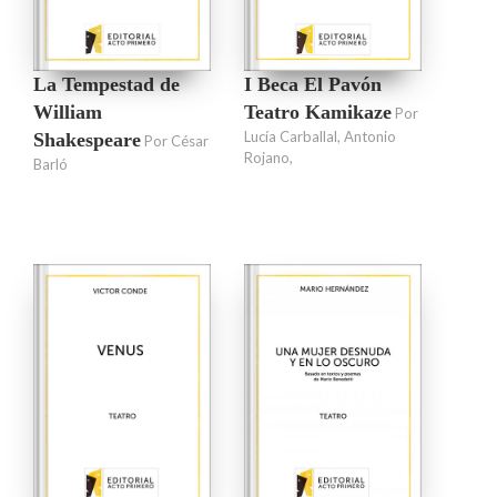
La Tempestad de
I Beca El Pavón
William
Teatro Kamikaze
Por
Lucía Carballal, Antonio
Shakespeare
Por César
Rojano,
Barló