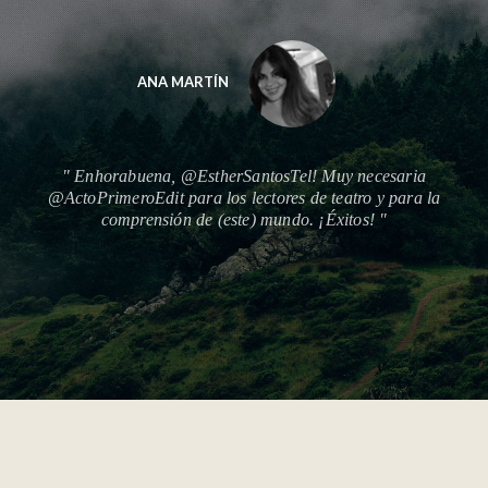
LUCÍA
ia
" Cómo se agradecería en esta editorial @ActoPrimeroEdit
a la
texto de #elJurado de @LuisFelipe_BV con @avanti_teat
???????? https://www.editorialactoprimero.com/ "