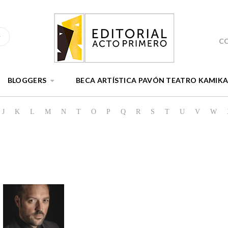
C
BLOGGERS
BECA ARTÍSTICA PAVÓN TEATRO KAMIK
J
K
L
M
N
T
O
P
Q
R
S
T
U
V
W