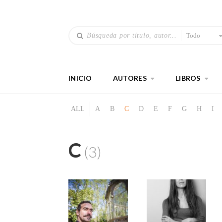
Todo
INICIO
AUTORES
LIBROS
ALL
A
B
C
D
E
F
G
H
I
C
(3)