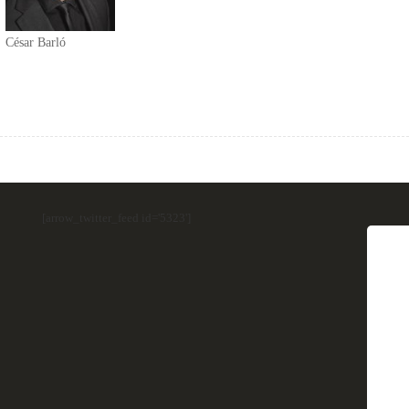
César Barló
[arrow_twitter_feed id='5323']