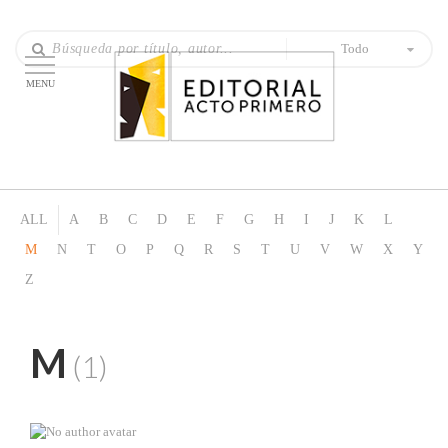
Todo
MENU
ALL
A
B
C
D
E
F
G
H
I
J
K
L
M
N
T
O
P
Q
R
S
T
U
V
W
X
Y
Z
M
(1)