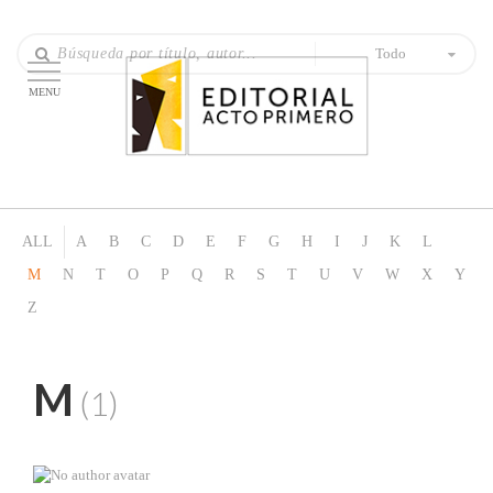
Todo
MENU
ALL
A
B
C
D
E
F
G
H
I
J
K
L
M
N
T
O
P
Q
R
S
T
U
V
W
X
Y
Z
M
(1)