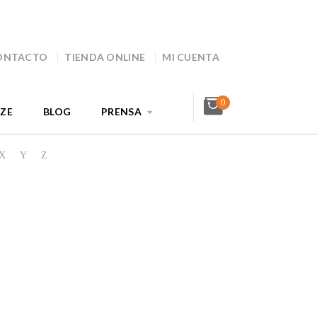
ONTACTO
TIENDA ONLINE
MI CUENTA
0
AZE
BLOG
PRENSA
X
Y
Z