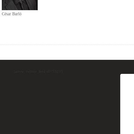
César Barló
[arrow_twitter_feed id='5323']