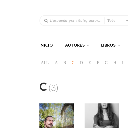
Todo
INICIO
AUTORES
LIBROS
ALL
A
B
C
D
E
F
G
H
I
C
(3)