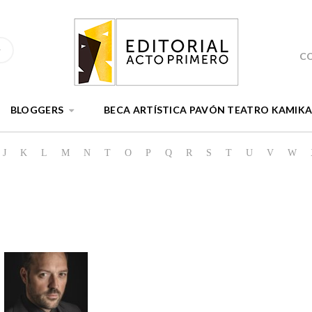
C
BLOGGERS
BECA ARTÍSTICA PAVÓN TEATRO KAMIK
J
K
L
M
N
T
O
P
Q
R
S
T
U
V
W