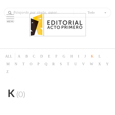
Todo
MENU
ALL
A
B
C
D
E
F
G
H
I
J
K
L
M
N
T
O
P
Q
R
S
T
U
V
W
X
Y
Z
K
(0)