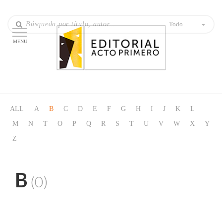
Todo
MENU
ALL
A
B
C
D
E
F
G
H
I
J
K
L
M
N
T
O
P
Q
R
S
T
U
V
W
X
Y
Z
B
(0)