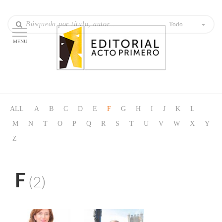
Todo
MENU
ALL
A
B
C
D
E
F
G
H
I
J
K
L
M
N
T
O
P
Q
R
S
T
U
V
W
X
Y
Z
F
(2)