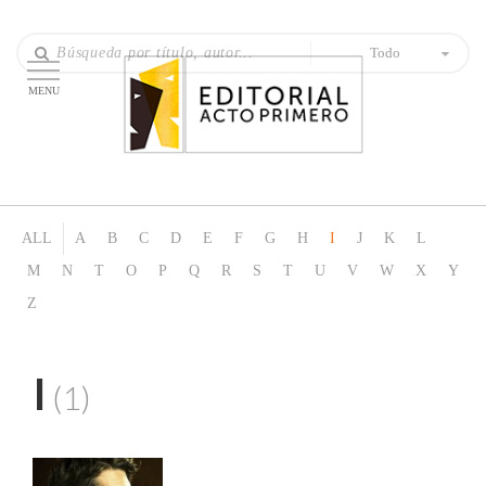
Todo
MENU
ALL
A
B
C
D
E
F
G
H
I
J
K
L
M
N
T
O
P
Q
R
S
T
U
V
W
X
Y
Z
I
(1)