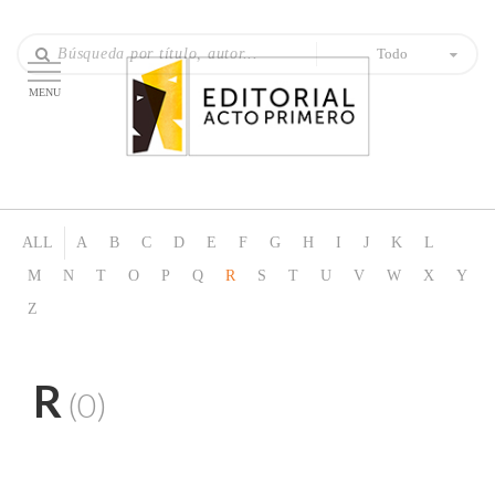
Todo
MENU
ALL
A
B
C
D
E
F
G
H
I
J
K
L
M
N
T
O
P
Q
R
S
T
U
V
W
X
Y
Z
R
(0)