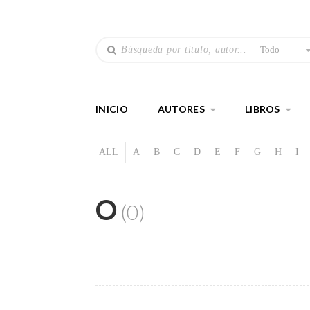
Todo
INICIO
AUTORES
LIBROS
ALL
A
B
C
D
E
F
G
H
I
O
(0)