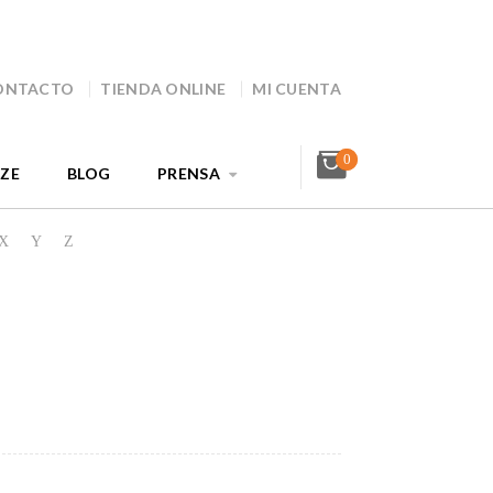
ONTACTO
TIENDA ONLINE
MI CUENTA
0
AZE
BLOG
PRENSA
X
Y
Z