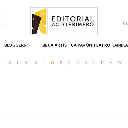
C
BLOGGERS
BECA ARTÍSTICA PAVÓN TEATRO KAMIK
J
K
L
M
N
T
O
P
Q
R
S
T
U
V
W