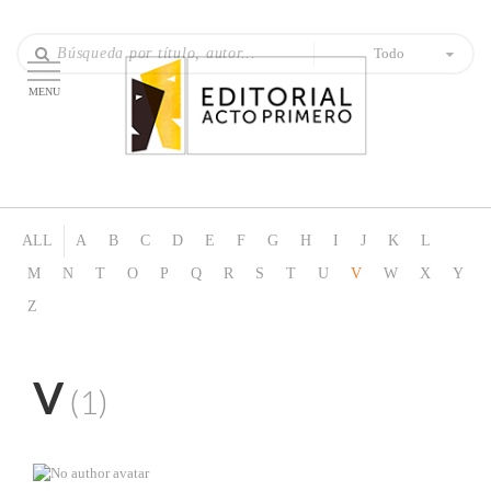
Todo
MENU
ALL
A
B
C
D
E
F
G
H
I
J
K
L
M
N
T
O
P
Q
R
S
T
U
V
W
X
Y
Z
V
(1)