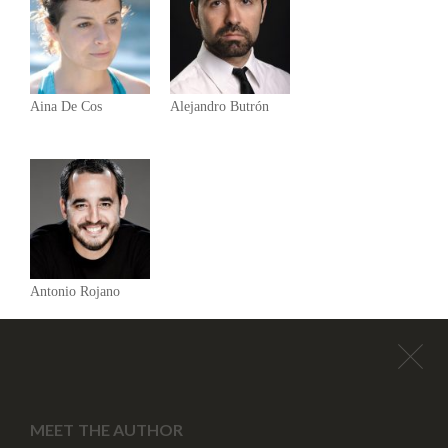
Aina De Cos
Alejandro Butrón
Antonio Rojano
MEET THE AUTHOR