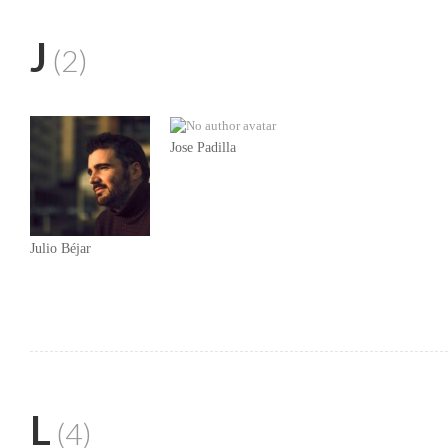
J
(2)
Jose Padilla
Julio Béjar
L
(4)