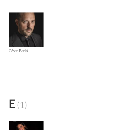
César Barló
E
(1)