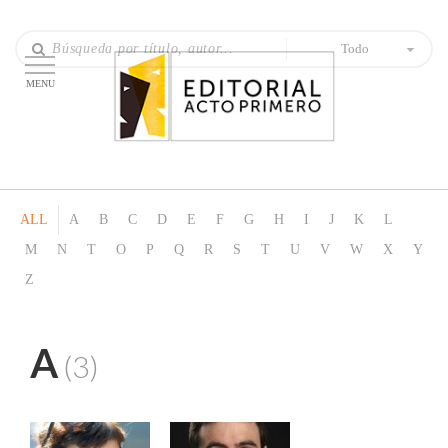
Todo
MENU
ALL
A
B
C
D
E
F
G
H
I
J
K
L
M
N
T
O
P
Q
R
S
T
U
V
W
X
Y
Z
A
(3)